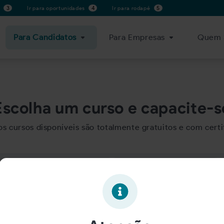
s
3
Ir para oportunidades
4
Ir para rodapé
5
Para Candidatos
Para Empresas
Quem 
Escolha um curso e capacite-s
os cursos disponíveis são totalmente gratuitos e com certi
Específicos
Transversais
EDUCAÇÃO
SAÚDE