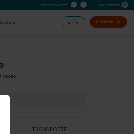
+
-
Tamanho da fonte
Alto contraste
Somos
Cadastre-se
Entre
e
ficação
TRANSPORTE