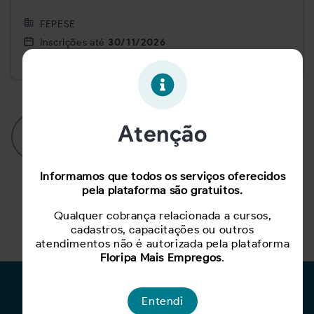
FEPESE
Inscrições até
30/11/2026
Carga Horária
8h h
Atenção
Para cadastrar sugestões de cursos, realize
login na plataforma!
Informamos que todos os serviços oferecidos
pela plataforma são gratuitos.
Qualquer cobrança relacionada a cursos,
cadastros, capacitações ou outros
atendimentos não é autorizada pela plataforma
Floripa Mais Empregos
.
Para Candidatos
Entendi