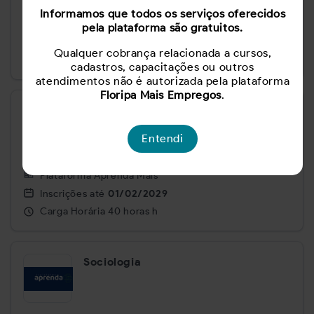
Informamos que todos os serviços oferecidos
Plataforma Aprenda Mais
pela plataforma são gratuitos.
Inscrições até
01/02/2029
Qualquer cobrança relacionada a cursos,
Carga Horária
20 horas h
cadastros, capacitações ou outros
atendimentos não é autorizada pela plataforma
Floripa Mais Empregos
.
Primeiros Socorros
Entendi
Plataforma Aprenda Mais
Inscrições até
01/02/2029
Carga Horária
40 horas h
Sociologia