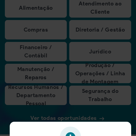
Atendimento ao
Alimentação
Cliente
Compras
Diretoria / Gestão
Financeiro /
Jurídico
Contábil
Produção /
Manutenção /
Operações / Linha
Reparos
de Montagem
Recursos Humanos /
Segurança do
Departamento
Trabalho
Pessoal
Ver todas oportunidades