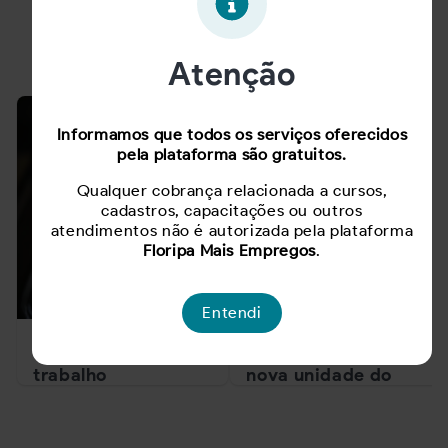
Notícias
Atenção
Informamos que todos os serviços oferecidos
pela plataforma são gratuitos.
Qualquer cobrança relacionada a cursos,
cadastros, capacitações ou outros
atendimentos não é autorizada pela plataforma
Floripa Mais Empregos
.
Entendi
Mercado de
São José recebe
trabalho
nova unidade do
catarinense gera
Atacadista Super A
mais de 63 mil
e amplia geração de