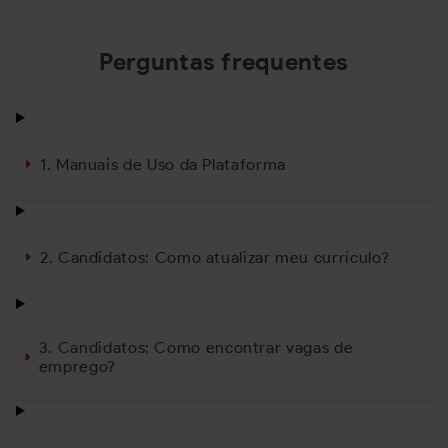
novas vagas
empregos e
formais de emprego
investimentos
Perguntas frequentes
no primeiro
17/06/2026
trimestre de 2026
24/06/2026
1. Manuais de Uso da Plataforma
2. Candidatos: Como atualizar meu currículo?
3. Candidatos: Como encontrar vagas de
emprego?