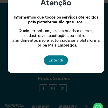
Atenção
Para Candidatos
Informamos que todos os serviços oferecidos
pela plataforma são gratuitos.
Busca de Oportunidades
Cadastro de Currículo
Qualquer cobrança relacionada a cursos,
cadastros, capacitações ou outros
Capacite-se
atendimentos não é autorizada pela plataforma
Floripa Mais Empregos
.
Para Empresas
Criar Oportunidade
Entendi
Busca de Currículos
Redes Sociais