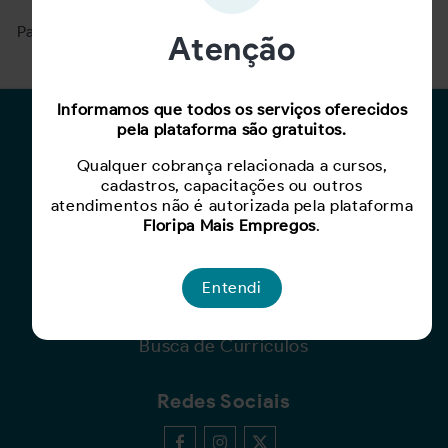
Para ver mais, acesse a página
Buscar Oportunidades.
Atenção
Informamos que todos os serviços oferecidos
pela plataforma são gratuitos.
Para Candidatos
Qualquer cobrança relacionada a cursos,
Busca de Oportunidades
cadastros, capacitações ou outros
Cadastro de Currículo
atendimentos não é autorizada pela plataforma
Capacite-se
Floripa Mais Empregos
.
Para Empresas
Entendi
Criar Oportunidade
Busca de Currículos
Redes Sociais