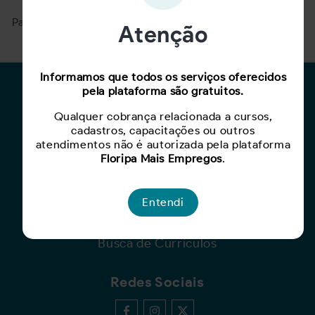
Para ver mais, acesse a página
Buscar Oportunidades.
Atenção
Informamos que todos os serviços oferecidos
pela plataforma são gratuitos.
Para Candidatos
Qualquer cobrança relacionada a cursos,
Busca de Oportunidades
cadastros, capacitações ou outros
Cadastro de Currículo
atendimentos não é autorizada pela plataforma
Capacite-se
Floripa Mais Empregos
.
Para Empresas
Entendi
Criar Oportunidade
Busca de Currículos
Redes Sociais