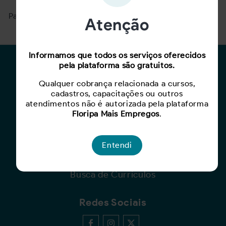
Para ver mais, acesse a página
Buscar Oportunidades.
Atenção
Informamos que todos os serviços oferecidos
pela plataforma são gratuitos.
Para Candidatos
Qualquer cobrança relacionada a cursos,
Busca de Oportunidades
cadastros, capacitações ou outros
Cadastro de Currículo
atendimentos não é autorizada pela plataforma
Capacite-se
Floripa Mais Empregos
.
Para Empresas
Entendi
Criar Oportunidade
Busca de Currículos
Redes Sociais