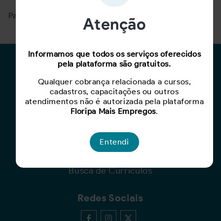
Para ver mais, acesse a página
Buscar Oportunidades.
Atenção
Informamos que todos os serviços oferecidos
pela plataforma são gratuitos.
Para Candidatos
Qualquer cobrança relacionada a cursos,
Busca de Oportunidades
cadastros, capacitações ou outros
Cadastro de Currículo
atendimentos não é autorizada pela plataforma
Capacite-se
Floripa Mais Empregos
.
Para Empresas
Entendi
Criar Oportunidade
Busca de Currículos
Redes Sociais