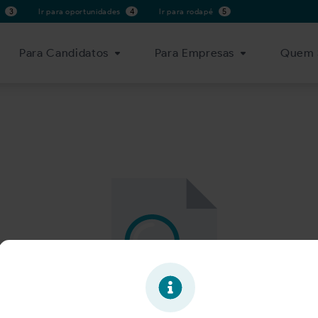
s
3
Ir para oportunidades
4
Ir para rodapé
5
Para Candidatos
Para Empresas
Quem 