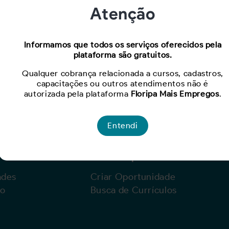
Atenção
Oportunidade expirada!
Informamos que todos os serviços oferecidos pela
plataforma são gratuitos.
Para ver mais, acesse a página
Buscar Oportunidades.
Qualquer cobrança relacionada a cursos, cadastros,
capacitações ou outros atendimentos não é
autorizada pela plataforma
Floripa Mais Empregos
.
Entendi
Para Empresas
ades
Criar Oportunidade
lo
Busca de Currículos