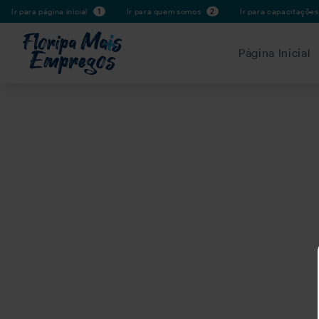
Ir para página inicial
1
Ir para quem somos
2
Ir para capacitaçõe
Página Inicial