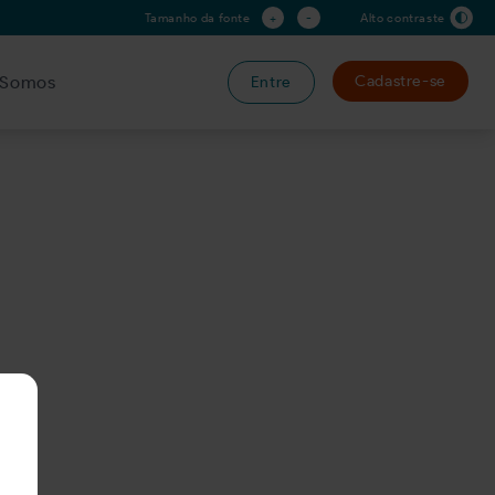
+
-
Tamanho da fonte
Alto contraste
Somos
Cadastre-se
Entre