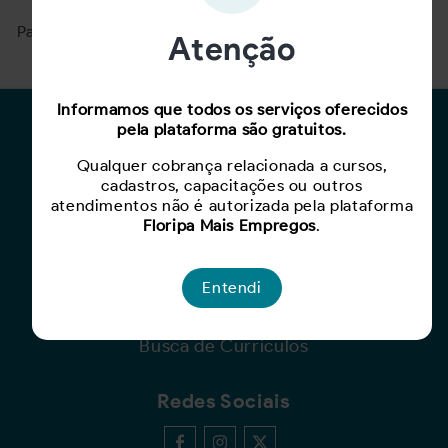
Para ver mais, acesse a página
Buscar Oportunidades.
Atenção
Informamos que todos os serviços oferecidos
pela plataforma são gratuitos.
Para Candidatos
Qualquer cobrança relacionada a cursos,
Busca de Oportunidades
cadastros, capacitações ou outros
Cadastro de Currículo
atendimentos não é autorizada pela plataforma
Capacite-se
Floripa Mais Empregos
.
Para Empresas
Entendi
Criar Oportunidade
Busca de Currículos
Redes Sociais