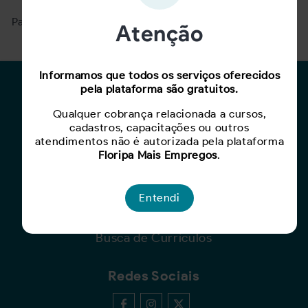
Para ver mais, acesse a página
Buscar Oportunidades.
Atenção
Informamos que todos os serviços oferecidos
pela plataforma são gratuitos.
Para Candidatos
Qualquer cobrança relacionada a cursos,
Busca de Oportunidades
cadastros, capacitações ou outros
Cadastro de Currículo
atendimentos não é autorizada pela plataforma
Capacite-se
Floripa Mais Empregos
.
Para Empresas
Entendi
Criar Oportunidade
Busca de Currículos
Redes Sociais