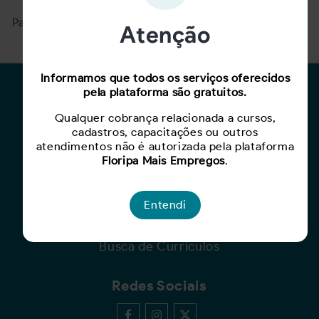
Para ver mais, acesse a página
Buscar Oportunidades.
Atenção
Informamos que todos os serviços oferecidos
pela plataforma são gratuitos.
Para Candidatos
Qualquer cobrança relacionada a cursos,
Busca de Oportunidades
cadastros, capacitações ou outros
Cadastro de Currículo
atendimentos não é autorizada pela plataforma
Capacite-se
Floripa Mais Empregos
.
Para Empresas
Entendi
Criar Oportunidade
Busca de Currículos
Redes Sociais