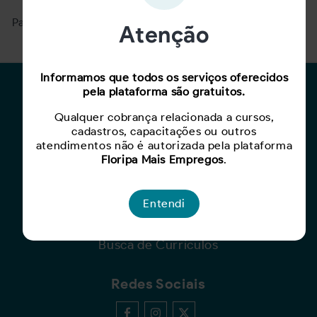
Para ver mais, acesse a página
Buscar Oportunidades.
Atenção
Informamos que todos os serviços oferecidos
pela plataforma são gratuitos.
Para Candidatos
Qualquer cobrança relacionada a cursos,
Busca de Oportunidades
cadastros, capacitações ou outros
Cadastro de Currículo
atendimentos não é autorizada pela plataforma
Capacite-se
Floripa Mais Empregos
.
Para Empresas
Entendi
Criar Oportunidade
Busca de Currículos
Redes Sociais