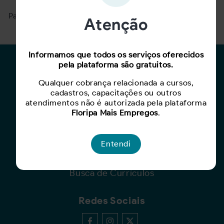
Para ver mais, acesse a página
Buscar Oportunidades.
Atenção
Informamos que todos os serviços oferecidos
pela plataforma são gratuitos.
Para Candidatos
Qualquer cobrança relacionada a cursos,
Busca de Oportunidades
cadastros, capacitações ou outros
Cadastro de Currículo
atendimentos não é autorizada pela plataforma
Capacite-se
Floripa Mais Empregos
.
Para Empresas
Entendi
Criar Oportunidade
Busca de Currículos
Redes Sociais