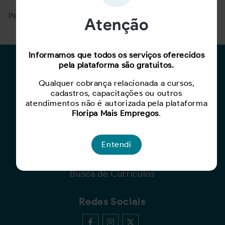
Para ver mais, acesse a página
Buscar Oportunidades.
Atenção
Informamos que todos os serviços oferecidos
pela plataforma são gratuitos.
Para Candidatos
Qualquer cobrança relacionada a cursos,
Busca de Oportunidades
cadastros, capacitações ou outros
Cadastro de Currículo
atendimentos não é autorizada pela plataforma
Capacite-se
Floripa Mais Empregos
.
Para Empresas
Entendi
Criar Oportunidade
Busca de Currículos
Redes Sociais