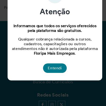
Para ver mais, acesse a página
Buscar Oportunidades.
Atenção
Informamos que todos os serviços oferecidos
pela plataforma são gratuitos.
Para Candidatos
Qualquer cobrança relacionada a cursos,
Busca de Oportunidades
cadastros, capacitações ou outros
Cadastro de Currículo
atendimentos não é autorizada pela plataforma
Capacite-se
Floripa Mais Empregos
.
Para Empresas
Entendi
Criar Oportunidade
Busca de Currículos
Redes Sociais