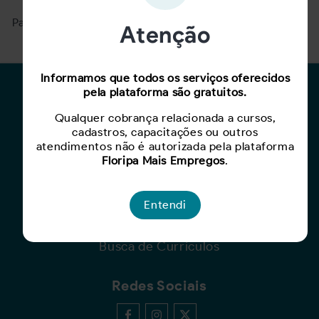
Para ver mais, acesse a página
Buscar Oportunidades.
Atenção
Informamos que todos os serviços oferecidos
pela plataforma são gratuitos.
Para Candidatos
Qualquer cobrança relacionada a cursos,
Busca de Oportunidades
cadastros, capacitações ou outros
Cadastro de Currículo
atendimentos não é autorizada pela plataforma
Capacite-se
Floripa Mais Empregos
.
Para Empresas
Entendi
Criar Oportunidade
Busca de Currículos
Redes Sociais