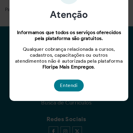
Para ver mais, acesse a página
Buscar Oportunidades.
Atenção
Informamos que todos os serviços oferecidos
pela plataforma são gratuitos.
Para Candidatos
Qualquer cobrança relacionada a cursos,
Busca de Oportunidades
cadastros, capacitações ou outros
Cadastro de Currículo
atendimentos não é autorizada pela plataforma
Capacite-se
Floripa Mais Empregos
.
Para Empresas
Entendi
Criar Oportunidade
Busca de Currículos
Redes Sociais