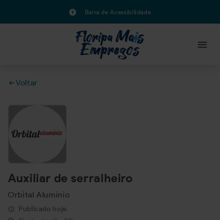
Barra de Acessibilidade
Voltar
Auxiliar de serralheiro
Orbital Alumínio
Publicado hoje
schedule