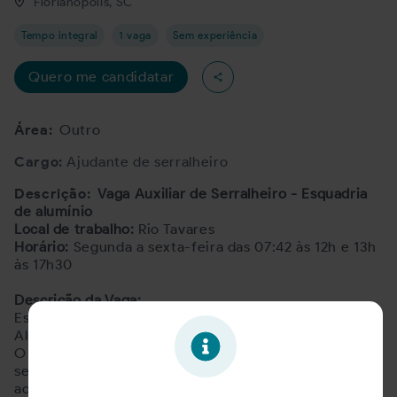
Florianópolis, SC
Tempo integral
1 vaga
Sem experiência
Quero me candidatar
Área:
Outro
Cargo:
Ajudante de serralheiro
Descrição:
Vaga Auxiliar de Serralheiro - Esquadria
de alumínio
Local de trabalho:
Rio Tavares
Horário:
Segunda a sexta-feira das 07:42 às 12h e 13h
às 17h30
Descrição da Vaga:
Estamos em busca de um Auxiliar de Serralheiro de
Alumínio para fazer parte da nossa equipe.
O profissional trabalhará em conjunto com o
serralheiro em processos de corte, montagem,
acabamento e instalação, seguindo padrões de