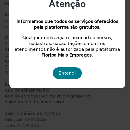
Atenção
segurança e qualidade.
Requisitos:
Carteira de habilitação categoria B;
Informamos que todos os serviços oferecidos
Conhecimento básico no manuseio de ferramentas.
pela plataforma são gratuitos.
Qualquer cobrança relacionada a cursos,
Competências Desejadas:
cadastros, capacitações ou outros
Proatividade e vontade de se desenvolver na área;
atendimentos não é autorizada pela plataforma
Atenção aos detalhes;
Floripa Mais Empregos
.
Organização;
Agilidade;
Comprometimento;
Pontualidade.
Entendi
Benefícios:
Auxílio alimentação;
Auxílio combustível ou vale transporte;
Folga no dia do aniversário.
Salário inicial: R$ 2.271,00
Publicado:
07/07/2026
Expira:
07/09/2026