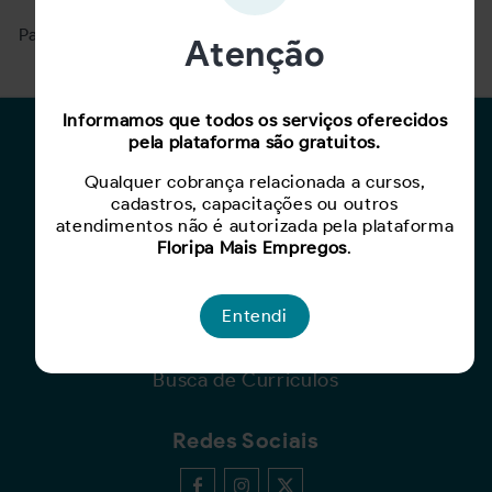
Para ver mais, acesse a página
Buscar Oportunidades.
Atenção
Informamos que todos os serviços oferecidos
pela plataforma são gratuitos.
Para Candidatos
Qualquer cobrança relacionada a cursos,
Busca de Oportunidades
cadastros, capacitações ou outros
Cadastro de Currículo
atendimentos não é autorizada pela plataforma
Capacite-se
Floripa Mais Empregos
.
Para Empresas
Entendi
Criar Oportunidade
Busca de Currículos
Redes Sociais