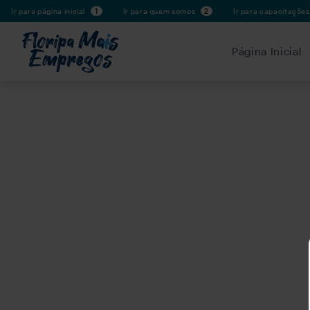
Ir para página inicial
1
Ir para quem somos
2
Ir para capacitaçõe
Página Inicial