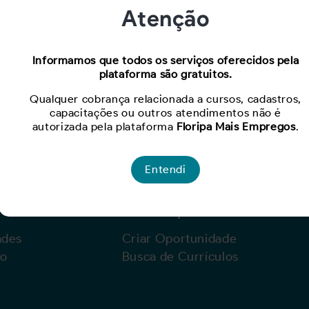
Atenção
Oportunidade expirada!
Informamos que todos os serviços oferecidos pela
plataforma são gratuitos.
Para ver mais, acesse a página
Buscar Oportunidades.
Qualquer cobrança relacionada a cursos, cadastros,
capacitações ou outros atendimentos não é
autorizada pela plataforma
Floripa Mais Empregos
.
Entendi
Para Empresas
ades
Criar Oportunidade
lo
Busca de Currículos