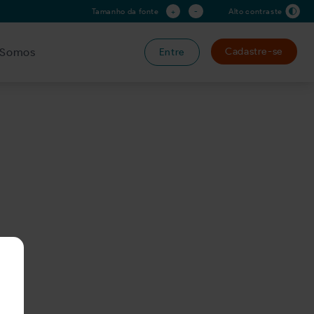
+
-
Tamanho da fonte
Alto contraste
Somos
Cadastre-se
Entre