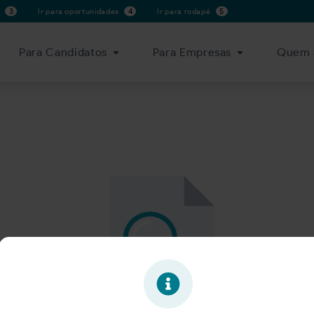
s
3
Ir para oportunidades
4
Ir para rodapé
5
Para Candidatos
Para Empresas
Quem 