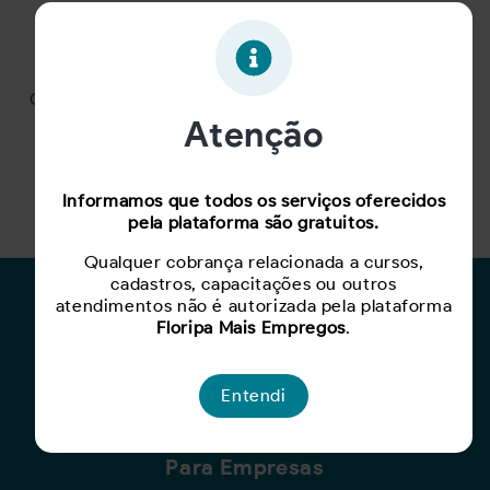
Página não encontrada
Clique no botão abaixo e volte para a página inicial.
Atenção
Voltar para página inicial
Informamos que todos os serviços oferecidos
pela plataforma são gratuitos.
Qualquer cobrança relacionada a cursos,
cadastros, capacitações ou outros
Para Candidatos
atendimentos não é autorizada pela plataforma
Floripa Mais Empregos
.
Busca de Oportunidades
Cadastro de Currículo
Entendi
Capacite-se
Para Empresas