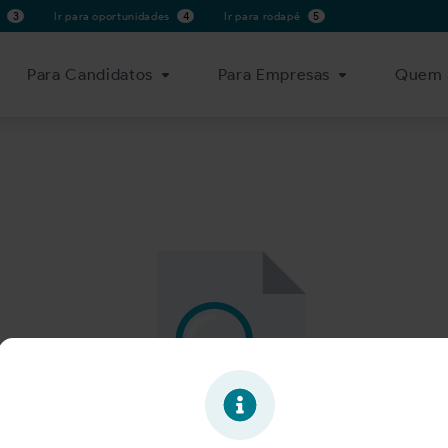
s
3
Ir para oportunidades
4
Ir para rodapé
5
Para Candidatos
Para Empresas
Quem 