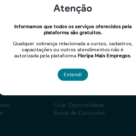
Atenção
Oportunidade expirada!
Informamos que todos os serviços oferecidos pela
plataforma são gratuitos.
Para ver mais, acesse a página
Buscar Oportunidades.
Qualquer cobrança relacionada a cursos, cadastros,
capacitações ou outros atendimentos não é
autorizada pela plataforma
Floripa Mais Empregos
.
Entendi
Para Empresas
ades
Criar Oportunidade
lo
Busca de Currículos