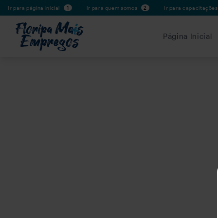
Ir para página inicial
1
Ir para quem somos
2
Ir para capacitaçõe
Página Inicial