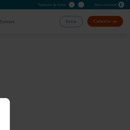
+
-
Tamanho da fonte
Alto contraste
Somos
Cadastre-se
Entre