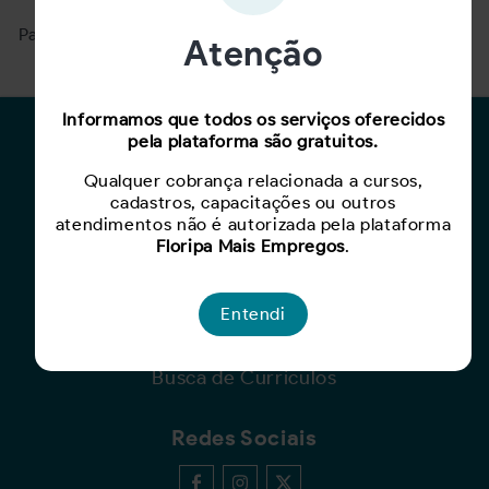
Para ver mais, acesse a página
Buscar Oportunidades.
Atenção
Informamos que todos os serviços oferecidos
pela plataforma são gratuitos.
Para Candidatos
Qualquer cobrança relacionada a cursos,
Busca de Oportunidades
cadastros, capacitações ou outros
Cadastro de Currículo
atendimentos não é autorizada pela plataforma
Capacite-se
Floripa Mais Empregos
.
Para Empresas
Entendi
Criar Oportunidade
Busca de Currículos
Redes Sociais