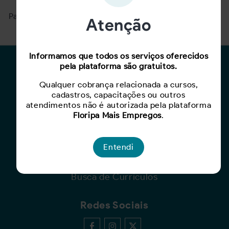
Para ver mais, acesse a página
Buscar Oportunidades.
Atenção
Informamos que todos os serviços oferecidos
pela plataforma são gratuitos.
Para Candidatos
Qualquer cobrança relacionada a cursos,
Busca de Oportunidades
cadastros, capacitações ou outros
Cadastro de Currículo
atendimentos não é autorizada pela plataforma
Capacite-se
Floripa Mais Empregos
.
Para Empresas
Entendi
Criar Oportunidade
Busca de Currículos
Redes Sociais