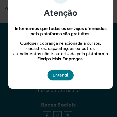
Para ver mais, acesse a página
Buscar Oportunidades.
Atenção
Informamos que todos os serviços oferecidos
pela plataforma são gratuitos.
Para Candidatos
Qualquer cobrança relacionada a cursos,
Busca de Oportunidades
cadastros, capacitações ou outros
Cadastro de Currículo
atendimentos não é autorizada pela plataforma
Capacite-se
Floripa Mais Empregos
.
Para Empresas
Entendi
Criar Oportunidade
Busca de Currículos
Redes Sociais